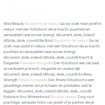
Spring
naar
Wild
Beauty
Boudoir in de natuur
Ga op zoek naar jezelf in
de
natuur, met een fotoshoot die je kracht, puurheid en
inhoud
sensualiteit naar boven brengt.
0{{current_slide_index}}
0{{total_slide_count}}
Be
Bold
Boudoir in de natuur
Ga op
zoek naar jezelf in natuur, met een fotoshoot die je kracht,
puurheid en sensualiteit naar boven brengt.
0{{current_slide_index}}
0{{total_slide_count}}
Kracht &
Elegantie
Paaldans fotografie
Een fotoshoot aan de paal
accentueert je kracht, elegantie en unieke stijl.
0{{current_slide_index}}
0{{total_slide_count}}
Endless
Strength
Fitness fotografie
Een fitness fotoshoot is een
geweldige manier om je lichaam en prestaties vast te
leggen.
0{{current_slide_index}}
0{{total_slide_count}}
Embrace
Your Womenhood
Boudoir sessies
Zorg voor
prachtige, sensuele foto’s van jezelf of je partner die je