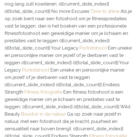
nog lang zult koesteren.
0{{current_slide_index}}
0{{total_slide_count}}
No more
Excuses
Time to shine
Als je
op zoek bent naar een fotoshoot om je fitnessprestaties
vast te leggen, dan is het boeken van een professionele
fitnessfotoshoot een geweldige manier om je lichaam en
prestaties vast te leggen
0{{current_slide_index}}
0{{total_slide_count}}
Your
Legacy
Portretshoot
Een unieke
en persoonlijke manier om jezelf of je dierbaren vast te
leggen
0{{current_slide_index}}
0{{total_slide_count}}
Your
Legacy
Portretshoot
Een unieke en persoonlijke manier
om jezelf of je dierbaren vast te leggen
0{{current_slide_index}}
0{{total_slide_count}}
Endless
Strength
Fitness fotografie
Een fitness fotoshoot is een
geweldige manier om je lichaam en prestaties vast te
leggen.
0{{current_slide_index}}
0{{total_slide_count}}
Wild
Beauty
Boudoir in de natuur
Ga op zoek naar jezelf in
natuur, met een fotoshoot die je kracht, puurheid en
sensualiteit naar boven brengt.
0{{current_slide_index}}
0{{total_slide_count}}
Endless
Strength
Fitness fotografie