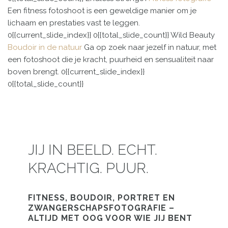
Een fitness fotoshoot is een geweldige manier om je
lichaam en prestaties vast te leggen.
0{{current_slide_index}}
0{{total_slide_count}}
Wild
Beauty
Boudoir in de natuur
Ga op zoek naar jezelf in natuur, met
een fotoshoot die je kracht, puurheid en sensualiteit naar
boven brengt.
0{{current_slide_index}}
0{{total_slide_count}}
JIJ IN BEELD. ECHT.
KRACHTIG. PUUR.
FITNESS, BOUDOIR, PORTRET EN
ZWANGERSCHAPSFOTOGRAFIE –
ALTIJD MET OOG VOOR WIE JIJ BENT