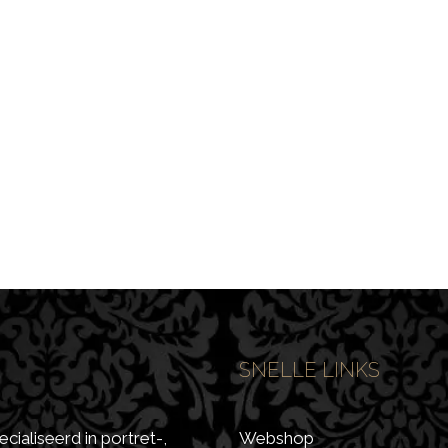
SNELLE LINKS
cialiseerd in portret-,
Webshop