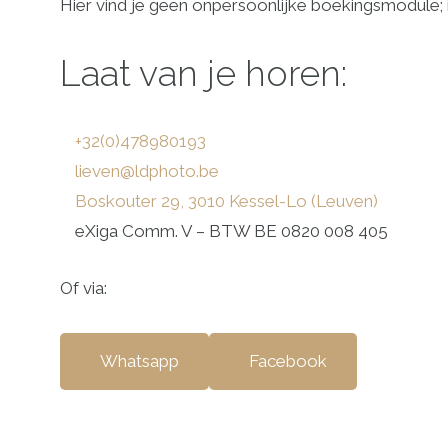
Hier vind je geen onpersoonlijke boekingsmodule; i
Laat van je horen:
+32(0)478980193
lieven@ldphoto.be
Boskouter 29, 3010 Kessel-Lo (Leuven)
eXiga Comm. V – BTW BE 0820 008 405
Of via:
Whatsapp
Facebook