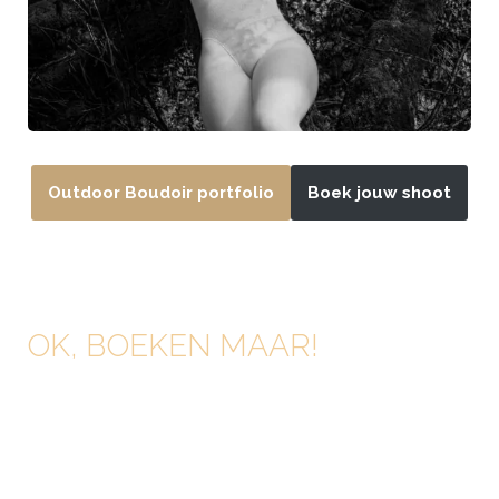
Outdoor Boudoir portfolio
Boek jouw shoot
OK, BOEKEN MAAR!
Spannend… jij gaat er voor? Je bent helemaal overtuigd!
Jij wil een boudoir shoot waarbij we jou op z’n mooist in
beeld brengen, ge-wel-dig! Laten we van start gaan en
doe een aanvraag via ons contact formulier op deze