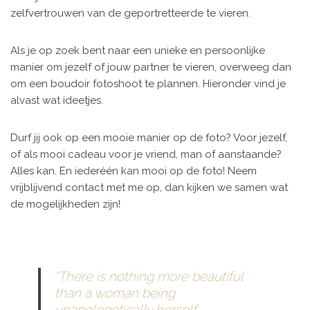
zelfvertrouwen van de geportretteerde te vieren.
Als je op zoek bent naar een unieke en persoonlijke
manier om jezelf of jouw partner te vieren, overweeg dan
om een ​​boudoir fotoshoot te plannen. Hieronder vind je
alvast wat ideetjes.
Durf jij ook op een mooie manier op de foto? Voor jezelf,
of als mooi cadeau voor je vriend, man of aanstaande?
Alles kan. En iederéén kan mooi op de foto! Neem
vrijblijvend contact met me op, dan kijken we samen wat
de mogelijkheden zijn!
“There is nothing more beautiful
than a woman being
unapologetically herself;