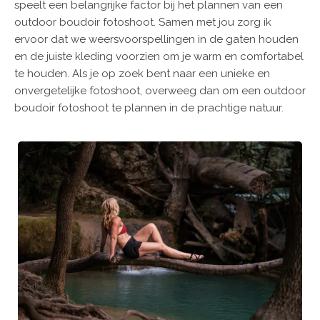
speelt een belangrijke factor bij het plannen van een
outdoor boudoir fotoshoot. Samen met jou zorg ik
ervoor dat we weersvoorspellingen in de gaten houden
en de juiste kleding voorzien om je warm en comfortabel
te houden. Als je op zoek bent naar een unieke en
onvergetelijke fotoshoot, overweeg dan om een outdoor
boudoir fotoshoot te plannen in de prachtige natuur.